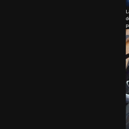
L
d
p