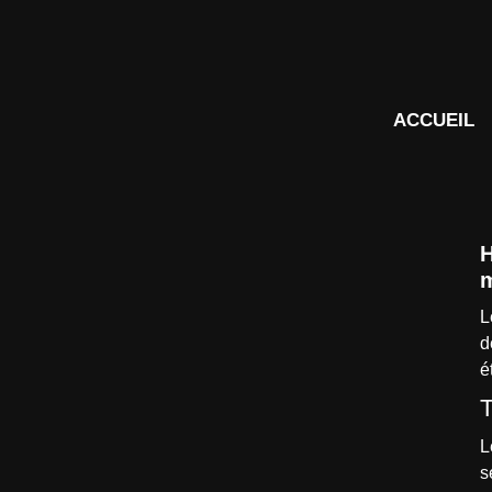
ACCUEIL
H
L
d
é
T
L
s