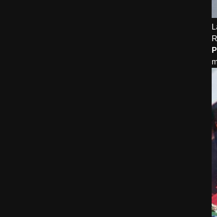
L
R
P
m