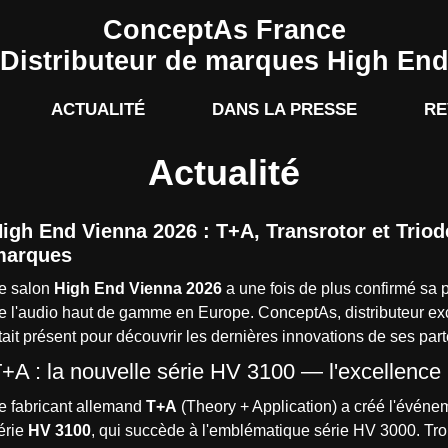
ConceptAs France
Distributeur de marques High En
ACTUALITÉ
DANS LA PRESSE
RE
Actualité
igh End Vienna 2026 : T+A, Transrotor et Trio
marques
e salon
High End Vienna 2026
a une fois de plus confirmé sa 
e l'audio haut de gamme en Europe. ConceptAs, distributeur ex
tait présent pour découvrir les dernières innovations de ses parte
+A : la nouvelle série HV 3100 — l'excellence 
e fabricant allemand
T+A
(Theory + Application) a créé l'événe
érie
HV 3100
, qui succède à l'emblématique série HV 3000. Troi