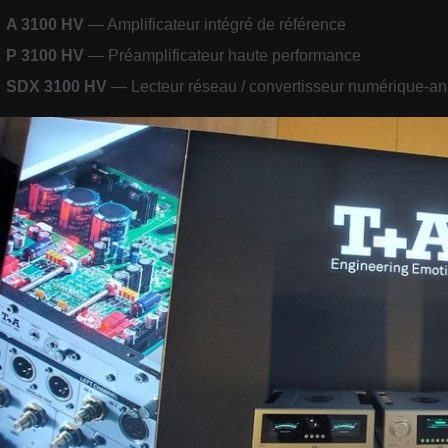
A 3100 HV
— Amplificateur intégré de référence
P 3100 HV
— Préamplificateur haute performance
SDX 3100 HV
— Lecteur réseau / convertisseur numérique-a