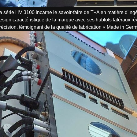
a série HV 3100 incarne le savoir-faire de T+A en matière d'ing
esign caractéristique de la marque avec ses hublots latéraux rév
récision, témoignant de la qualité de fabrication « Made in Ger